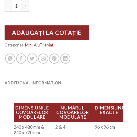
Covoraș modular MINI VELA 2D quantity
ADĂUGAȚI LA COTAȚIE
Categories:
Mini
,
AluTileMat
ADDITIONAL INFORMATION
DIMENSIUNILE
NUMĂRUL
DIMENSIUNI
COVOARELOR
COVOARELOR
EXACTE
MODULARE
MODULARE
240 x 480 mm &
2 & 4
96 x 96 cm
240 x 720 mm