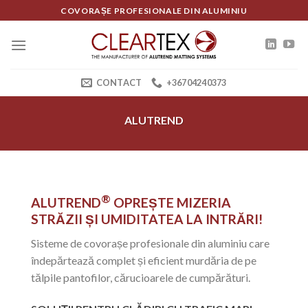
Skip
COVORAȘE PROFESIONALE DIN ALUMINIU
to
content
CONTACT
+36704240373
ALUTREND
®
ALUTREND
OPREȘTE MIZERIA
STRĂZII ȘI UMIDITATEA LA INTRĂRI!
Sisteme de covorașe profesionale din aluminiu care
îndepărtează complet și eficient murdăria de pe
tălpile pantofilor, cărucioarele de cumpărături.