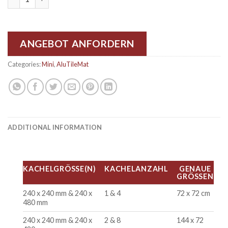
ANGEBOT ANFORDERN
Categories:
Mini
,
AluTileMat
ADDITIONAL INFORMATION
KACHELGRÖSSE(N)
KACHELANZAHL
GENAUE
GRÖSSEN
240 x 240 mm & 240 x
1 & 4
72 x 72 cm
480 mm
240 x 240 mm & 240 x
2 & 8
144 x 72